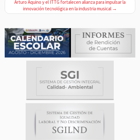
Arturo Aquino y el ITTG fortalecen alianza para impulsar la
e
innovación tecnológica en la industria musical →
g
a
c
i
ó
n
d
e
e
n
t
r
a
d
a
s