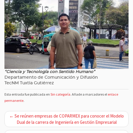
“Ciencia y Tecnología con Sentido Humano”
Departamento de Comunicación y Difusión
TecNM Tuxtla Gutiérrez
Esta entrada fue publicada en
Sin categoría
. Añade a marcadores el
enlace
permanente
.
N
← Se reúnen empresas de COPARMEX para conocer el Modelo
a
Dual de la carrera de Ingeniería en Gestión Empresarial
v