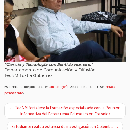
“Ciencia y Tecnología con Sentido Humano”
Departamento de Comunicación y Difusión
TecNM Tuxtla Gutiérrez
Esta entrada fue publicada en
Sin categoría
. Añade a marcadores el
enlace
permanente
.
N
← TecNM fortalece la formación especializada con la Reunión
a
Informativa del Ecosistema Educativo en Fotónica
v
Estudiante realiza estancia de investigación en Colombia →
e