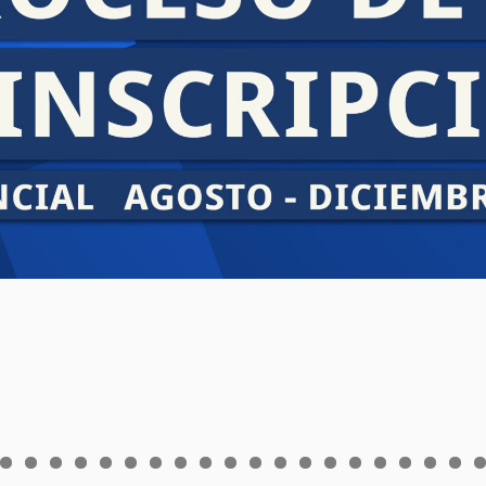
0
1
2
3
4
5
6
7
8
9
0
1
2
3
4
5