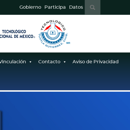
B
Gobierno
Participa
Datos
u
s
c
a
r
:
Vinculación
Contacto
Aviso de Privacidad