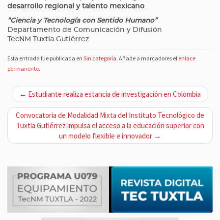
desarrollo regional y talento mexicano
.
“Ciencia y Tecnología con Sentido Humano”
Departamento de Comunicación y Difusión
TecNM Tuxtla Gutiérrez
Esta entrada fue publicada en
Sin categoría
. Añade a marcadores el
enlace
permanente
.
N
← Estudiante realiza estancia de investigación en Colombia
a
v
Convocatoria de Modalidad Mixta del Instituto Tecnológico de
Tuxtla Gutiérrez impulsa el acceso a la educación superior con
e
un modelo flexible e innovador →
g
a
c
i
ó
n
d