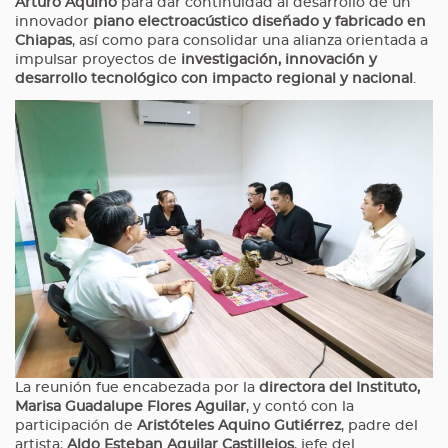
Arturo Aquino
para dar continuidad al desarrollo de un
innovador
piano electroacústico diseñado y fabricado en
Chiapas
, así como para consolidar una alianza orientada a
impulsar proyectos de
investigación, innovación y
desarrollo tecnológico con impacto regional y nacional
.
La reunión fue encabezada por la
directora del Instituto,
Marisa Guadalupe Flores Aguilar
, y contó con la
participación de
Aristóteles Aquino Gutiérrez
, padre del
artista;
Aldo Esteban Aguilar Castillejos
, jefe del