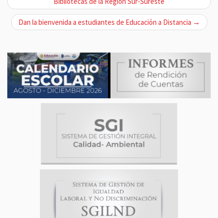
a
Bibliotecas de la Región Sur-Sureste
v
Dan la bienvenida a estudiantes de Educación a Distancia →
e
g
a
c
i
ó
n
d
e
e
n
t
r
a
d
a