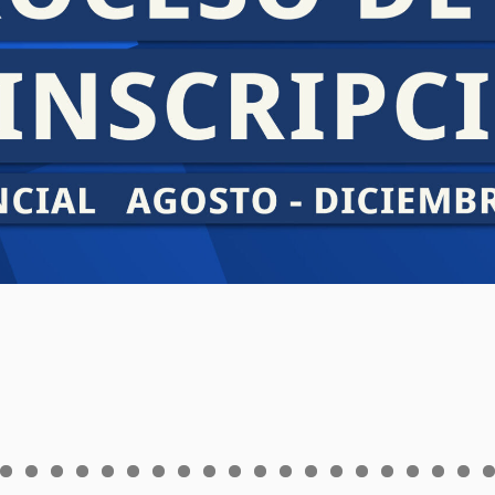
0
1
2
3
4
5
6
7
8
9
0
1
2
3
4
5