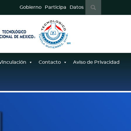
B
Gobierno
Participa
Datos
u
s
c
a
r
:
Vinculación
Contacto
Aviso de Privacidad