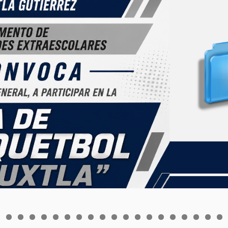
0
1
2
3
4
5
6
7
8
9
0
1
2
3
4