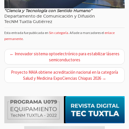
“Ciencia y Tecnología con Sentido Humano”
Departamento de Comunicación y Difusión
TecNM Tuxtla Gutiérrez
Esta entrada fue publicada en
Sin categoría
. Añade a marcadores el
enlace
permanente
.
N
← Innovador sistema optoelectrónico para estabilizar láseres
a
semiconductores
v
Proyecto MAIA obtiene acreditación nacional en la categoría
e
Salud y Medicina ExpoCiencias Chiapas 2026 →
g
a
c
i
ó
n
d