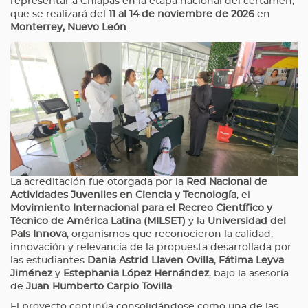
representar a Chiapas en la etapa nacional del certamen,
que se realizará del
11 al 14 de noviembre de 2026
en
Monterrey, Nuevo León
.
La acreditación fue otorgada por la
Red Nacional de
Actividades Juveniles en Ciencia y Tecnología
, el
Movimiento Internacional para el Recreo Científico y
Técnico de América Latina (MILSET)
y la
Universidad del
País Innova
, organismos que reconocieron la calidad,
innovación y relevancia de la propuesta desarrollada por
las estudiantes
Dania Astrid Llaven Ovilla
,
Fátima Leyva
Jiménez
y
Estephania López Hernández
, bajo la asesoría
de
Juan Humberto Carpio Tovilla
.
El proyecto continúa consolidándose como una de las