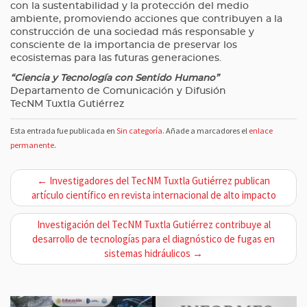
con la sustentabilidad y la protección del medio
ambiente, promoviendo acciones que contribuyen a la
construcción de una sociedad más responsable y
consciente de la importancia de preservar los
ecosistemas para las futuras generaciones.
“Ciencia y Tecnología con Sentido Humano”
Departamento de Comunicación y Difusión
TecNM Tuxtla Gutiérrez
Esta entrada fue publicada en
Sin categoría
. Añade a marcadores el
enlace
permanente
.
N
← Investigadores del TecNM Tuxtla Gutiérrez publican
a
artículo científico en revista internacional de alto impacto
v
Investigación del TecNM Tuxtla Gutiérrez contribuye al
e
desarrollo de tecnologías para el diagnóstico de fugas en
g
sistemas hidráulicos →
a
c
i