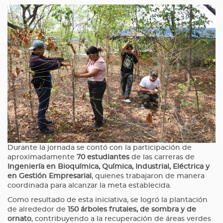
Durante la jornada se contó con la participación de
aproximadamente
70 estudiantes
de las carreras de
Ingeniería en Bioquímica, Química, Industrial, Eléctrica y
en Gestión Empresarial
, quienes trabajaron de manera
coordinada para alcanzar la meta establecida.
Como resultado de esta iniciativa, se logró la plantación
de alrededor de
150 árboles frutales, de sombra y de
ornato
, contribuyendo a la recuperación de áreas verdes