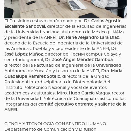
El Presidium estuvo conformado por:
Dr. Carlos Agustin
Escalante Sandoval
, director de la Facultad de Ingenierías
de la Universidad Nacional Autonoma de México (UNAM)
y presidente de la ANFEI;
Dr. René Alejandro Lara Díaz
,
decano de la Escuela de Ingenieria de la Universidad de
las Américas, Puebla y vicepresidente de la ANFEI;
Dr.
José López Muñoz
, director del TecNM campus Celaya y
secretario general;
Dr. José Ángel Mendez Gamboa
,
director de la Factultad de Ingeniería de la Universidad
Autónoma de Yucatán y tesorero de la ANFEI;
Dra. María
Guadalupe Ramírez Sotelo
, directora de la Unidad
Profesional Interdisciplinaria de Biotecnología del
Instituto Politécnico Nacional y vocal de eventos
académicos y culturales;
Mtro. Hugo García Vargas
, rector
de la Universidad Politécnica de Guanajuato; así como los
integrantes del
comité ejecutivo entrante y saliente de la
ANFEI.
CIENCIA Y TECNOLOGÍA CON SENTIDO HUMANO
Departamento de Comunicación y Difusión