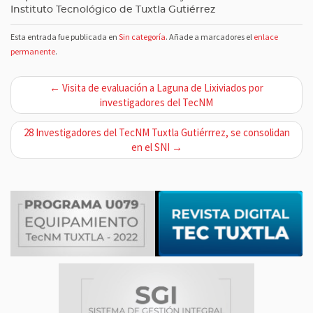
Instituto Tecnológico de Tuxtla Gutiérrez
Esta entrada fue publicada en
Sin categoría
. Añade a marcadores el
enlace
permanente
.
N
← Visita de evaluación a Laguna de Lixiviados por
a
investigadores del TecNM
v
28 Investigadores del TecNM Tuxtla Gutiérrrez, se consolidan
e
en el SNI →
g
a
c
i
ó
n
d
e
e