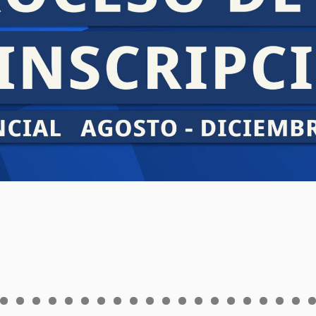
0
1
2
3
4
5
6
7
8
9
0
1
2
3
4
5