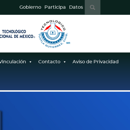
B
Gobierno
Participa
Datos
u
s
c
a
r
:
Vinculación
Contacto
Aviso de Privacidad