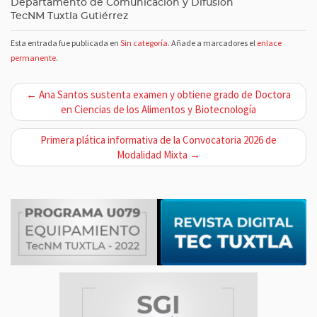
Departamento de Comunicación y Difusión
TecNM Tuxtla Gutiérrez
Esta entrada fue publicada en
Sin categoría
. Añade a marcadores el
enlace
permanente
.
N
← Ana Santos sustenta examen y obtiene grado de Doctora
a
en Ciencias de los Alimentos y Biotecnología
v
Primera plática informativa de la Convocatoria 2026 de
e
Modalidad Mixta →
g
a
c
i
ó
n
d
e
e