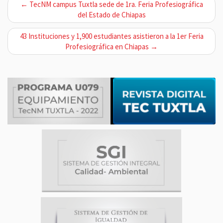
N
← TecNM campus Tuxtla sede de 1ra. Feria Profesiográfica
a
del Estado de Chiapas
v
43 Instituciones y 1,900 estudiantes asistieron a la 1er Feria
e
Profesiográfica en Chiapas →
g
a
c
i
ó
n
d
e
e
n
t
r
a
d