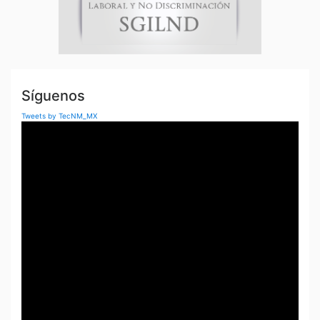
a
s
Síguenos
Tweets by TecNM_MX