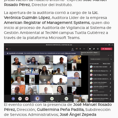
preservación de nuestro entorno”
expresó
José Manuel
Rosado Pérez
, Director del Instituto.
La apertura de la auditoria corrió a cargo de la
Lic.
Verónica Guzmán López
, Auditora Líder de la empresa
American Registrar of Management Systems
, quien dio
inicio al proceso de Auditoría de Vigilancia al Sistema de
Gestión Ambiental al TecNM campus Tuxtla Gutiérrez a
través de la plataforma Microsoft Teams.
El evento contó con la presencia de
José Manuel Rosado
Pérez,
Dirección;
Guillermina Peña Padilla,
Subdirección
de Servicios Administrativos;
José Ángel Zepeda