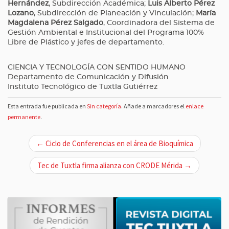
Hernández
, Subdirección Académica;
Luis Alberto Pérez
Lozano
, Subdirección de Planeación y Vinculación;
María
Magdalena Pérez Salgado
, Coordinadora del Sistema de
Gestión Ambiental e Institucional del Programa 100%
Libre de Plástico y jefes de departamento.
CIENCIA Y TECNOLOGÍA CON SENTIDO HUMANO
Departamento de Comunicación y Difusión
Instituto Tecnológico de Tuxtla Gutiérrez
Esta entrada fue publicada en
Sin categoría
. Añade a marcadores el
enlace
permanente
.
N
← Ciclo de Conferencias en el área de Bioquímica
a
v
Tec de Tuxtla firma alianza con CRODE Mérida →
e
g
a
c