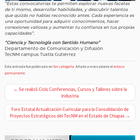
“Estas convocatorias te permiten explorar nuevas facetas
de ti mismo, desarrollar habilidades, y descubrir talentos
que quizás no habías reconocido antes. Cada experiencia es
una oportunidad para adquirir conocimientos, hacer
conexiones valiosas y aumentar tu confianza en tus propias
capacidades”.
“Ciencia y Tecnología con Sentido Humano”
Departamento de Comunicación y Difusión
TecNM campus Tuxtla Gutiérrez
Esta entrada fue publicada en
Sin categoría
. Añade a marcadores el
enlace
permanente
.
N
← Se realizó Ciclo Conferencias, Cursos y Talleres sobre la
a
Industria
v
Foro Estatal Actualización Curricular para la Consolidación de
e
Proyectos Estratégicos del TecNM en el Estado de Chiapas →
g
a
c