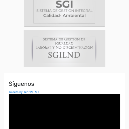
e
n
t
r
a
d
a
s
Síguenos
Tweets by TecNM_MX