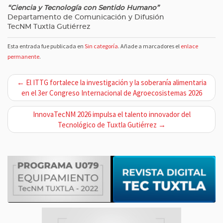
“Ciencia y Tecnología con Sentido Humano”
Departamento de Comunicación y Difusión
TecNM Tuxtla Gutiérrez
Esta entrada fue publicada en
Sin categoría
. Añade a marcadores el
enlace
permanente
.
N
← El ITTG fortalece la investigación y la soberanía alimentaria
a
en el 3er Congreso Internacional de Agroecosistemas 2026
v
InnovaTecNM 2026 impulsa el talento innovador del
e
Tecnológico de Tuxtla Gutiérrez →
g
a
c
i
ó
n
d
e