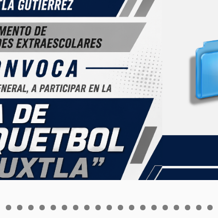
0
1
2
3
4
5
6
7
8
9
0
1
2
3
4