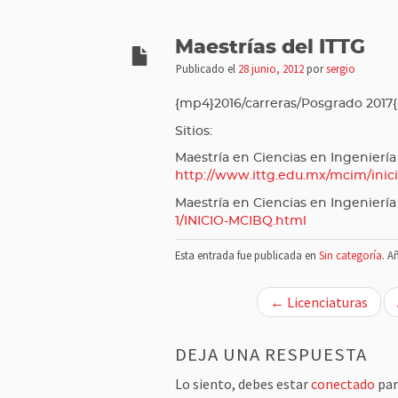
Maestrías del ITTG
Publicado el
28 junio, 2012
por
sergio
{mp4}2016/carreras/Posgrado 2017
Sitios:
Maestría en Ciencias en Ingeniería
http://www.ittg.edu.mx/mcim/inic
Maestría en Ciencias en Ingeniería
1/INICIO-MCIBQ.html
Esta entrada fue publicada en
Sin categoría
. A
N
← Licenciaturas
a
DEJA UNA RESPUESTA
v
Lo siento, debes estar
conectado
par