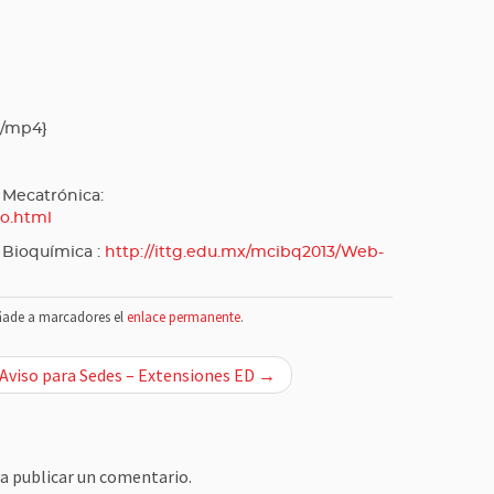
{/mp4}
 Mecatrónica:
io.html
 Bioquímica :
http://ittg.edu.mx/mcibq2013/Web-
ñade a marcadores el
enlace permanente
.
Aviso para Sedes – Extensiones ED →
a publicar un comentario.