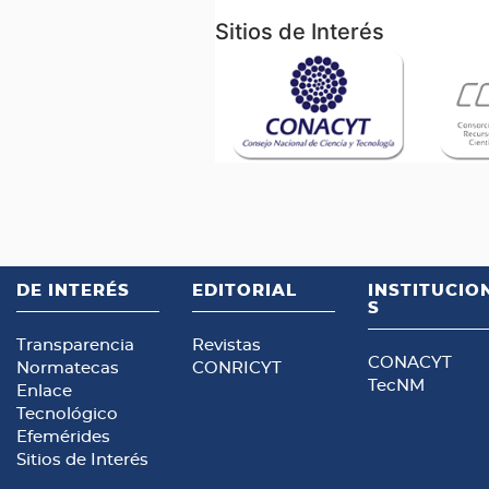
Sitios de Interés
DE INTERÉS
EDITORIAL
INSTITUCIO
S
Transparencia
Revistas
CONACYT
Normatecas
CONRICYT
TecNM
Enlace
Tecnológico
Efemérides
Sitios de Interés