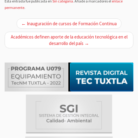
Esta entrada fue publicada en
Sin categoría
. Añade a marcadores el
enlace
permanente
.
N
← Inauguración de cursos de Formación Continua
a
v
Académicos definen aporte de la educación tecnológica en el
desarrollo del país →
e
g
a
c
i
ó
n
d
e
e
n
t