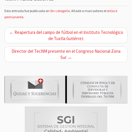
Esta entrada fue publicada en
Sin categoría
. Añade a marcadores el
enlace
permanente
.
N
← Reapertura del campo de fútbol en el Instituto Tecnológico
a
de Tuxtla Gutiérrez
v
Director del TecNM presente en el Congreso Nacional Zona
e
Sur →
g
a
c
i
ó
n
d
e
e
n