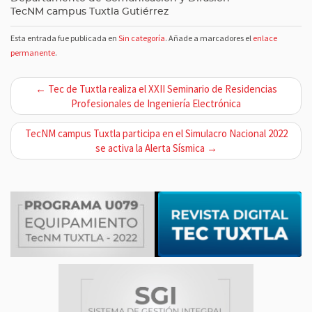
TecNM campus Tuxtla Gutiérrez
Esta entrada fue publicada en
Sin categoría
. Añade a marcadores el
enlace
permanente
.
N
← Tec de Tuxtla realiza el XXII Seminario de Residencias
a
Profesionales de Ingeniería Electrónica
v
TecNM campus Tuxtla participa en el Simulacro Nacional 2022
e
se activa la Alerta Sísmica →
g
a
c
i
ó
n
d
e
e