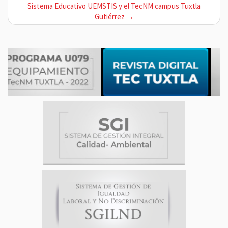
Sistema Educativo UEMSTIS y el TecNM campus Tuxtla
g
Gutiérrez →
a
c
i
ó
n
d
e
e
n
t
r
a
d
a
s