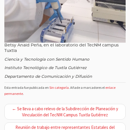
Betsy Anaid Peña, en el laboratorio del TecNM campus
Tuxtla
Ciencia y Tecnología con Sentido Humano
Instituto Tecnológico de Tuxtla Gutiérrez
Departamento de Comunicación y Difusión
Esta entrada fue publicada en
Sin categoría
. Añade a marcadores el
enlace
permanente
.
N
← Se lleva a cabo relevo de la Subdirección de Planeación y
a
Vinculación del TecNM Campus Tuxtla Gutiérrez
v
Reunión de trabajo entre representantes Estatales del
e