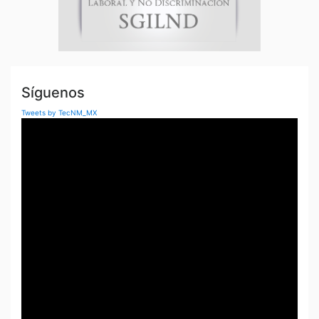
a
s
Síguenos
Tweets by TecNM_MX