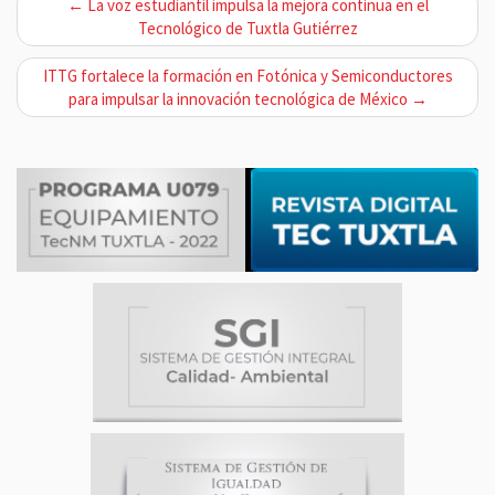
← La voz estudiantil impulsa la mejora continua en el
a
Tecnológico de Tuxtla Gutiérrez
v
ITTG fortalece la formación en Fotónica y Semiconductores
e
para impulsar la innovación tecnológica de México →
g
a
c
i
ó
n
d
e
e
n
t
r
a
d