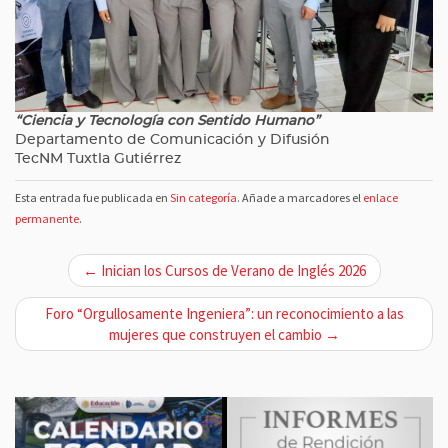
“Ciencia y Tecnología con Sentido Humano”
Departamento de Comunicación y Difusión
TecNM Tuxtla Gutiérrez
Esta entrada fue publicada en
Sin categoría
. Añade a marcadores el
enlace
permanente
.
N
← Inician los Cursos de Verano de Inglés 2026
a
v
Foro “Orgullosamente Ingeniera”: un reconocimiento a las
mujeres que construyen el cambio →
e
g
a
c
i