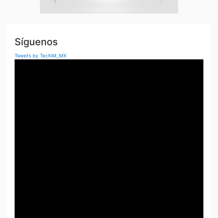
s
Síguenos
Tweets by TecNM_MX