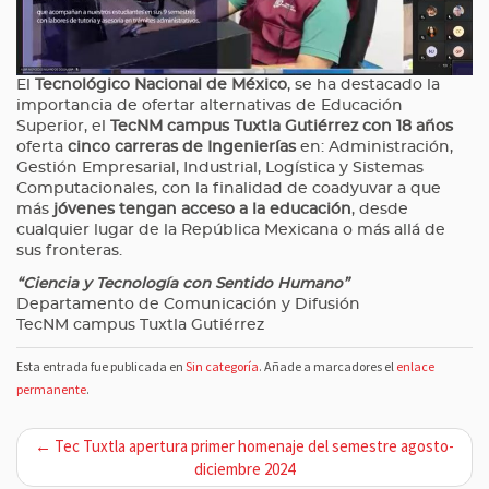
El
Tecnológico Nacional de México
, se ha destacado la
importancia de ofertar alternativas de Educación
Superior, el
TecNM campus Tuxtla Gutiérrez con 18 años
oferta
cinco carreras de Ingenierías
en: Administración,
Gestión Empresarial, Industrial, Logística y Sistemas
Computacionales, con la finalidad de coadyuvar a que
más
jóvenes tengan acceso a la educación
, desde
cualquier lugar de la República Mexicana o más allá de
sus fronteras.
“Ciencia y Tecnología con Sentido Humano”
Departamento de Comunicación y Difusión
TecNM campus Tuxtla Gutiérrez
Esta entrada fue publicada en
Sin categoría
. Añade a marcadores el
enlace
permanente
.
N
← Tec Tuxtla apertura primer homenaje del semestre agosto-
a
diciembre 2024