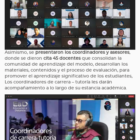
Asimismo, se
presentaron los coordinadores y asesores
,
donde se dieron
cita 45 docentes
que consolidan la
comunidad de aprendizaje del modelo, desarrollan los
materiales, contenidos y el proceso de evaluación, para
promover el aprendizaje significativo de los estudiantes,
Los coordinadores de carrera – tutoría les darán
acompañamiento a lo largo de su estancia académica.