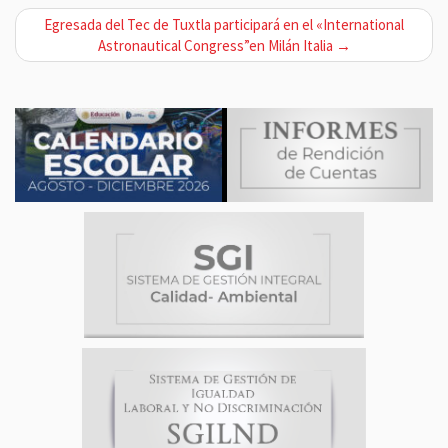
v
Egresada del Tec de Tuxtla participará en el «International
e
Astronautical Congress”en Milán Italia →
g
a
c
i
ó
n
d
e
e
n
t
r
a
d
a