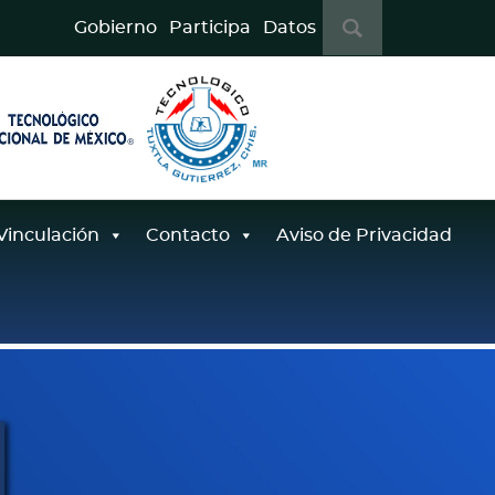
B
Gobierno
Participa
Datos
u
s
c
a
r
:
Vinculación
Contacto
Aviso de Privacidad