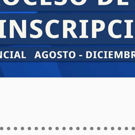
0
1
2
3
4
5
6
7
8
9
0
1
2
3
4
5