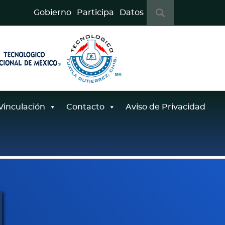
B
Gobierno
Participa
Datos
u
s
c
a
r
:
Vinculación
Contacto
Aviso de Privacidad