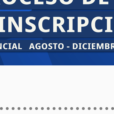
0
1
2
3
4
5
6
7
8
9
0
1
2
3
4
5