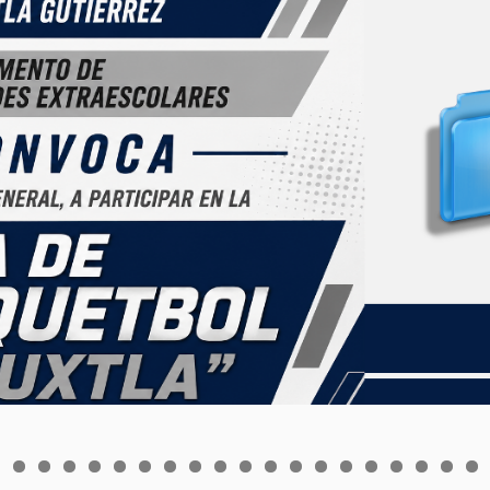
0
1
2
3
4
5
6
7
8
9
0
1
2
3
4