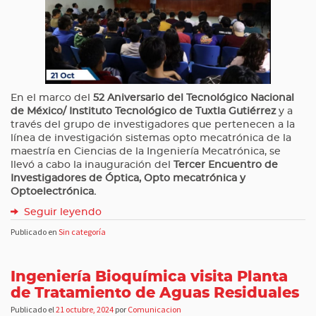
En el marco del
52 Aniversario del Tecnológico Nacional
de México/ Instituto Tecnológico de Tuxtla Gutiérrez
y a
través del grupo de investigadores que pertenecen a la
línea de investigación sistemas opto mecatrónica de la
maestría en Ciencias de la Ingeniería Mecatrónica, se
llevó a cabo la inauguración del
Tercer Encuentro de
Investigadores de Óptica, Opto mecatrónica y
Optoelectrónica.
Seguir leyendo
Publicado en
Sin categoría
Ingeniería Bioquímica visita Planta
de Tratamiento de Aguas Residuales
Publicado el
21 octubre, 2024
por
Comunicacion