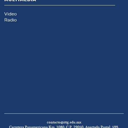
Video
Radio
contacto@ittg.edu.mx
Carretera Panamericana Km. 1080, C.P. 29050, Apartado Postal: 599,