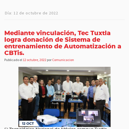
Día:
12 de octubre de 2022
Mediante vinculación, Tec Tuxtla
logra donación de Sistema de
entrenamiento de Automatización a
CBTis.
Publicado el
12 octubre, 2022
por
Comunicacion