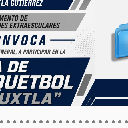
0
1
2
3
4
5
6
7
8
9
0
1
2
3
4
5