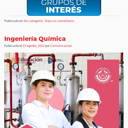
Publicado en
Sin categoría
|
Deja un comentario
Ingeniería Química
Publicado el
23 agosto, 2012
por
Comunicacion