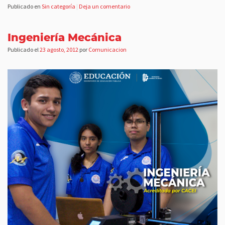
Publicado en
Sin categoría
|
Deja un comentario
Ingeniería Mecánica
Publicado el
23 agosto, 2012
por
Comunicacion