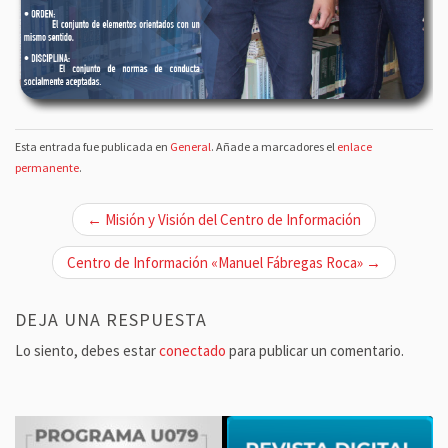
Esta entrada fue publicada en
General
. Añade a marcadores el
enlace
permanente
.
N
← Misión y Visión del Centro de Información
a
v
Centro de Información «Manuel Fábregas Roca» →
e
g
DEJA UNA RESPUESTA
a
Lo siento, debes estar
conectado
para publicar un comentario.
c
i
ó