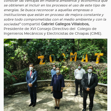
conocer las ventajas en materia ambiental y económica que
se obtienen al incluir en los procesos el uso de este tipo de
energías. Se busca reconocer a aquellas empresas o
instituciones que están en proceso de mejora constante y
sobre todo comprometidas con el medio ambiente y con la
sociedad”
compartió
Gabriel Gallegos Villalobos,
Presidente de XVI Consejo Directivo del Colegio de
Ingenieros Mecánicos y Electricistas de Chiapas (CIME).