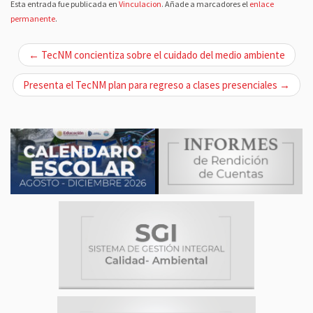
Esta entrada fue publicada en
Vinculacion
. Añade a marcadores el
enlace
permanente
.
N
← TecNM concientiza sobre el cuidado del medio ambiente
a
v
Presenta el TecNM plan para regreso a clases presenciales →
e
g
a
c
i
ó
n
d
e
e
n
t