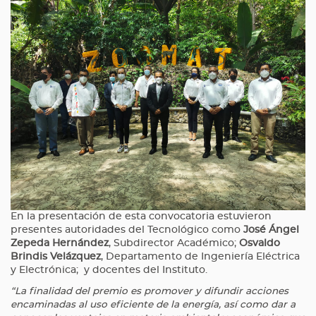
En la presentación de esta convocatoria estuvieron
presentes autoridades del Tecnológico como
José Ángel
Zepeda Hernández
, Subdirector Académico;
Osvaldo
Brindis Velázquez
, Departamento de Ingeniería Eléctrica
y Electrónica; y docentes del Instituto.
“La finalidad del premio es promover y difundir acciones
encaminadas al uso eficiente de la energía, así como dar a