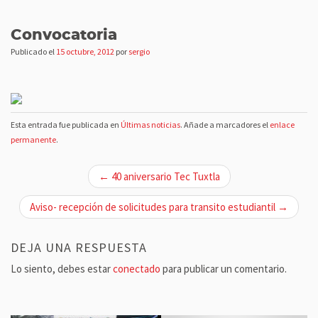
Convocatoria
Publicado el
15 octubre, 2012
por
sergio
Esta entrada fue publicada en
Últimas noticias
. Añade a marcadores el
enlace
permanente
.
N
← 40 aniversario Tec Tuxtla
a
v
Aviso- recepción de solicitudes para transito estudiantil →
e
g
DEJA UNA RESPUESTA
a
Lo siento, debes estar
conectado
para publicar un comentario.
c
i