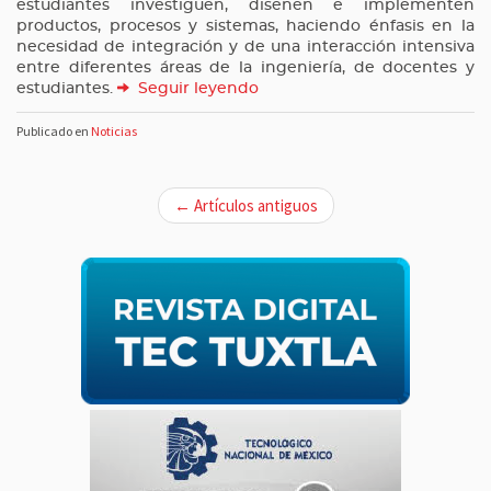
estudiantes investiguen, diseñen e implementen
productos, procesos y sistemas, haciendo énfasis en la
necesidad de integración y de una interacción intensiva
entre diferentes áreas de la ingeniería, de docentes y
estudiantes.
Seguir leyendo
Publicado en
Noticias
N
← Artículos antiguos
a
v
e
g
a
c
i
ó
n
d