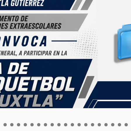
0
1
2
3
4
5
6
7
8
9
0
1
2
3
4