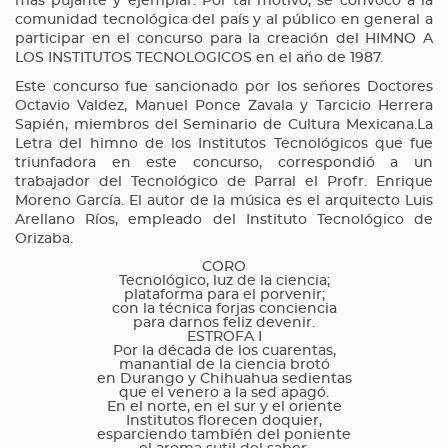
más pujante y ejemplar. Por tal motivo, se convocó a la
comunidad tecnológica del país y al público en general a
participar en el concurso para la creación del HIMNO A
LOS INSTITUTOS TECNOLOGICOS en el año de 1987.
Este concurso fue sancionado por los señores Doctores
Octavio Valdez, Manuel Ponce Zavala y Tarcicio Herrera
Sapién, miembros del Seminario de Cultura Mexicana.La
Letra del himno de los Institutos Tecnológicos que fue
triunfadora en este concurso, correspondió a un
trabajador del Tecnológico de Parral el Profr. Enrique
Moreno García. El autor de la música es el arquitecto Luis
Arellano Ríos, empleado del Instituto Tecnológico de
Orizaba.
CORO
Tecnológico, luz de la ciencia;
plataforma para el porvenir;
con la técnica forjas conciencia
para darnos feliz devenir.
ESTROFA I
Por la década de los cuarentas,
manantial de la ciencia brotó
en Durango y Chihuahua sedientas
que el venero a la sed apagó.
En el norte, en el sur y el oriente
Institutos florecen doquier,
esparciendo también del poniente