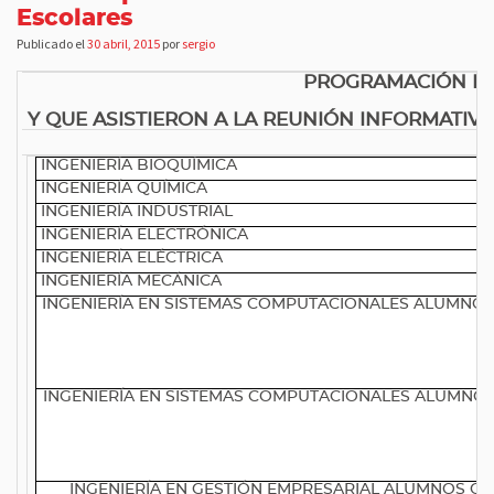
Escolares
Publicado el
30 abril, 2015
por
sergio
PROGRAMACIÓN PAR
A
Y QUE ASISTIERON A LA REUNIÓN INFORMATIV
INGENIERÍA BIOQUÍMICA
INGENIERÍA QUÍMICA
INGENIERÍA INDUSTRIAL
INGENIERÍA ELECTRÓNICA
INGENIERÍA ELÉCTRICA
INGENIERÍA MECÁNICA
INGENIERÍA EN SISTEMAS COMPUTACIONALES ALUMNOS C
INGENIERÍA EN SISTEMAS COMPUTACIONALES ALUMNOS C
INGENIERÍA EN GESTIÓN EMPRESARIAL ALUMNOS CON