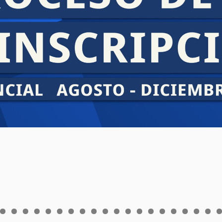
0
1
2
3
4
5
6
7
8
9
0
1
2
3
4
5