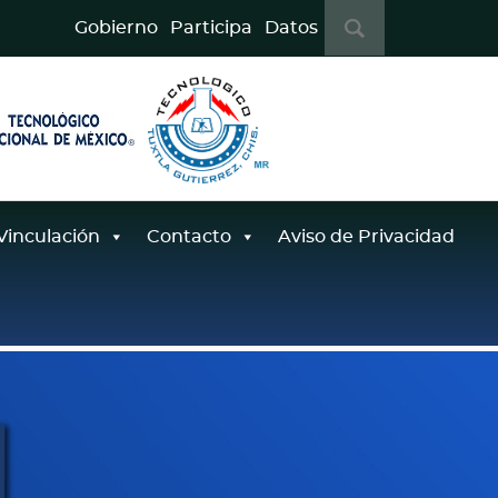
B
Gobierno
Participa
Datos
u
s
c
a
r
:
Vinculación
Contacto
Aviso de Privacidad