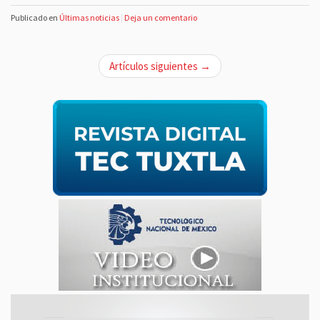
Publicado en
Últimas noticias
|
Deja un comentario
N
Artículos siguientes →
a
v
e
g
a
c
i
ó
n
d
e
e
n