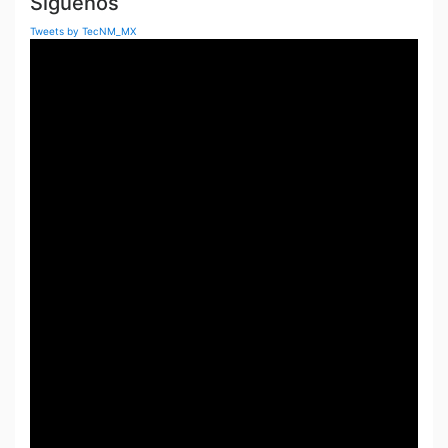
Síguenos
Tweets by TecNM_MX