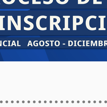
0
1
2
3
4
5
6
7
8
9
0
1
2
3
4
5