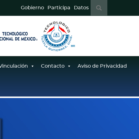
B
Gobierno
Participa
Datos
u
s
c
a
r
:
Vinculación
Contacto
Aviso de Privacidad