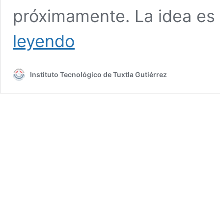
próximamente. La idea es
TecNM
leyendo
campus
Tuxtla,
se
Instituto Tecnológico de Tuxtla Gutiérrez
une
al
impulso
del
emprendimiento
tuxtleco