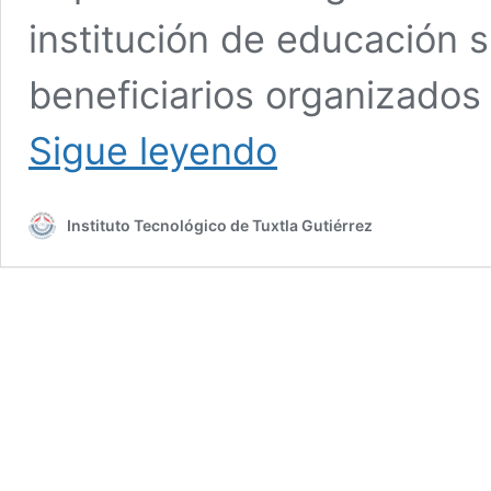
institución de educación 
beneficiarios organizado
Estudiantes
Sigue leyendo
del
Tec
Tuxtla
Instituto Tecnológico de Tuxtla Gutiérrez
participan
en
el
proceso
(PRE-
NODESS)
para
fortalecer
la
actividad
ganadera
en